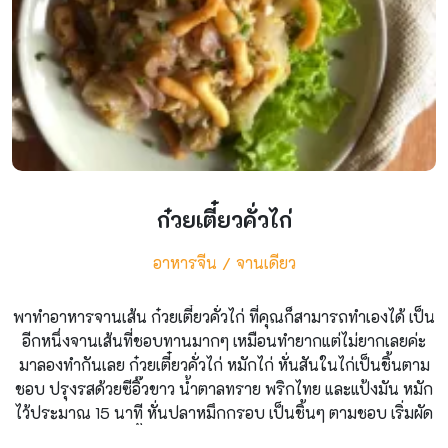
ก๋วยเตี๋ยวคั่วไก่
อาหารจีน
จานเดียว
พาทำอาหารจานเส้น ก๋วยเตี๋ยวคั่วไก่ ที่คุณก็สามารถทำเองได้ เป็น
อีกหนึ่งจานเส้นที่ชอบทานมากๆ เหมือนทำยากแต่ไม่ยากเลยค่ะ
มาลองทำกันเลย ก๋วยเตี๋ยวคั่วไก่ หมักไก่ หั่นสันในไก่เป็นชิ้นตาม
ชอบ ปรุงรสด้วยซีอิ๊วขาว น้ำตาลทราย พริกไทย และแป้งมัน หมัก
ไว้ประมาณ 15 นาที หั่นปลาหมึกกรอบ เป็นชิ้นๆ ตามชอบ เริ่มผัด
เจียวกระเทียมกับน้ำมันพอหอม ใส่ไก่หมักลงไปผัดพอสุก ตอกไข่