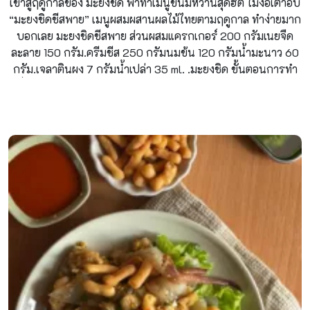
เข้าสู่ฤดูกาลของ มะยงชิด พาทำเมนูขนมหวานสุดฮิต ไม่ง้อเตาอบ
“มะยงชิดชีสพาย” เมนูผสมผสานผลไม้ไทยตามฤดูกาล ทำง่ายมาก
บอกเลย มะยงชิดชีสพาย ส่วนผสมแครกเกอร์ 200 กรัมเนยจืด
ละลาย 150 กรัม.ครีมชีส 250 กรัมนมข้น 120 กรัมน้ำมะนาว 60
กรัม.เจลาตินผง 7 กรัมน้ำเปล่า 35 ml. .มะยงชิด ขั้นตอนการทำ
เริ่มจาก ทุบหรือบดแครกเกอร์ให้ละเอียด ใส่เนยละลายลงไปคน
ผสมให้เข้ากัน ตักใส่พิมพ์ เพื่อรองเป็นฐาน มาปอก มะยงชิดกันค่ะ
แยกสวยๆ ไว้สำหรับแต่งหน้าขนม ส่วนที่เหลือเอามาหั่นเป็นเส้นๆ
ไว้ผสมกับเนื้อครีมชีส ทำตัวครีมกันค่ะ ตีครีมชีสให้อ่อนตัวซะก่อน
ต่อด้วยการเติมนมข้นหวาน และน้ำมะนาว ลงไป ผสมให้เข้ากันดี
จึงละลายเจลาตินใส่ลงไป แล้วคนผสมให้เข้ากันอีกครั้ง ใส่เนื้อ
มะยงชิดหั่นเส้นลงไป แล้วผสมให้เข้ากัน ตักใส่พิมพ์ตามชอบ นำ
ไปแช่ตู้เย็น จนเซ็ตตัว แต่งหน้าด้วยมะยงชิดชิ้นโตๆ แช่ให้เย็นจัดๆ
พร้อมทานแล้วค่ะ ไขคำตอบ…..แฝดคนละฝา มะยงชิด […]