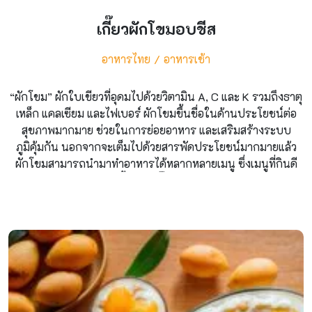
เกี๊ยวผักโขมอบชีส
อาหารไทย
อาหารเช้า
“ผักโขม” ผักใบเขียวที่อุดมไปด้วยวิตามิน A, C และ K รวมถึงธาตุ
เหล็ก แคลเซียม และไฟเบอร์ ผักโขมขึ้นชื่อในด้านประโยชน์ต่อ
สุขภาพมากมาย ช่วยในการย่อยอาหาร และเสริมสร้างระบบ
ภูมิคุ้มกัน นอกจากจะเต็มไปด้วยสารพัดประโยชน์มากมายแล้ว
ผักโขมสามารถนำมาทำอาหารได้หลากหลายเมนู ซึ่งเมนูที่กินดี
อยู่ดีนำมาฝากกันในวันนี้ก็คือ “เกี๊ยวผักโขมอบชีส” ให้ฟีลเหมือน
ทานผักโขมอบชีสกับเกี๊ยวกรอบๆ อร่อยลงตัวสุดๆ ที่สำคัญทำง่า
ยมากๆ ไปลองทำตามกันเลย วัตถุดิบ ผักโขมลวกสุก 200 กรัม
แผ่นเกี๊ยวกระเทียม 5-6 กลีบผงปรุงรส 1 ช้อนชาเนย 30 กรัมครีม
สด 1/2 ถ้วยมอสซาเรลลาชีส 50 กรัมเชสด้าชีส 100 กรัม วิธีทำ ตั้ง
หม้อใส่เนยและกระเทียมสับลงไปเจียวให้มีกลิ่นหอม แล้วตามด้วย
ผักโขมลวก ใส่ผงปรุงรสแล้วใส่ครีมสดตามลงไป ผัดให้เข้ากัน
ตามด้วยเชดด้าชีส ผัดต่อให้ชีสละลาย เมื่อชีสละลายดีแล้วตักผัก