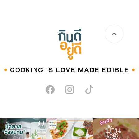
ใส่ลงไป ยีไข่แค่พอแหลก ยังคงเป็นชิ้นๆ ใส่เส้นใหญ๋ลงไป ปรุงรส
ด้วยซีอ๊วขาว น้ำตาลทราย และพริกไทย ใส่ปลาหมึกกรอบลงไป
เพิ่มเท็กซ์เจอร์ จัดใส่จานรองด้วยผักกาดหอม ท็อปด้วยปาท่องโก๋
กรอบ พร้อมเสิร์ฟค่ะ วิธีเลือกซื้อไก่ เลือกอย่างไรให้เป๊ะ! เนื้อสัตว์
ยอดฮิตที่หลายคนนิยมนำมาทำอาหาร นอกจากเนื้อหมูแล้ว ก็เนื้อ
ไก่เนี่ยแหละค่ะ เพราะไก่นั้น แทบจะใช้ทำอาหารได้ทุกส่วนเลยก็ว่า
ได้ ตั้งแต่หัวจรดเท้า แต่ก็เชื่อว่าหลายคนอาจจะยังไม่รู้ วิธีเลือกซื้อ
ไก่ แต่ละส่วนอย่างถูกต้อง แต่ละส่วนมีวิธีเลือกอย่างไร ส่วนไหน
นำไปทำเมนูอะไรได้บ้าง มาค่ะสองสาวคู่ซี้ พี่หมี น้องจอย มีเคล็ด
COOKING IS LOVE MADE EDIBLE
ลับดี ๆ ในการเลือกซื้อไก่มาฝากกันแล้วค่า ไก่ เป็นเนื้อสัตว์ที่
สามารถนำมาประกอบอาหารได้หลากหลายชนิด และเป็นที่นิยม
กันมาก แถมราคายังย่อมเยาว์และ […]