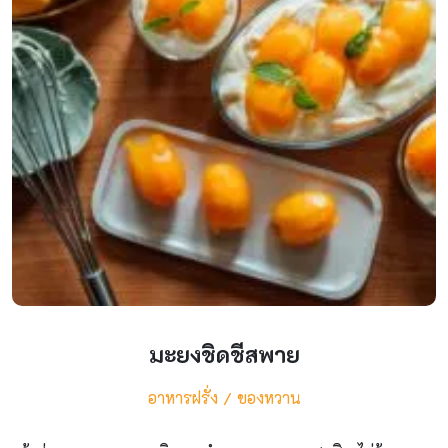
โขมมาวางบนแผ่นเกี๊ยว แล้วตามด้วยมอสซาเรลลาชีส จากนั้นให้
ใช้นิ้วแตะน้ำแล้วทาขอบแผ่นเกี๊ยวให้รอบ จากนั้นประกบแผ่น
เกี๊ยวเข้าด้วยกันให้เป็นรูปสามเหลี่ยม ปิดให้สนิททุกด้านตัวไส้จะ
ได้ไม่หลุด เสร็จแล้วพักไว้รอนำไปทอด นำเกี๊ยวลงทอดในไฟ
กลางๆ ไม่ต้องร้อนมาก ไม่งั้นเกี๊ยวจะไหม้เกรียม ให้ทอดตอนที่
น้ำมันร้อนแต่ใช้ไฟกลางๆ คงที่ รอให้แผ่นเกี๊ยวฟูกรอบมีสีเหลือง
ทองน่าทานก็ตักขึ้นมาพักไว้ได้เลย […]
มะยงชิดชีสพาย
อาหารฝรั่ง
ของหวาน