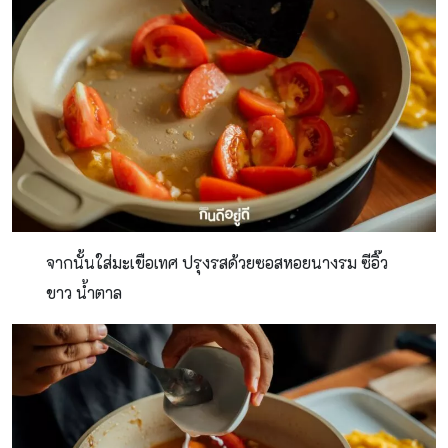
จากนั้นใส่มะเขือเทศ ปรุงรสด้วยซอสหอยนางรม ซีอิ๊ว
ขาว น้ำตาล