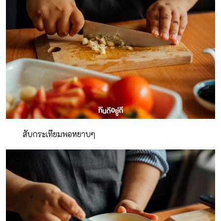
สับกระเทียมพอหยาบๆ