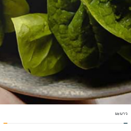
มะนาว
มะนาว