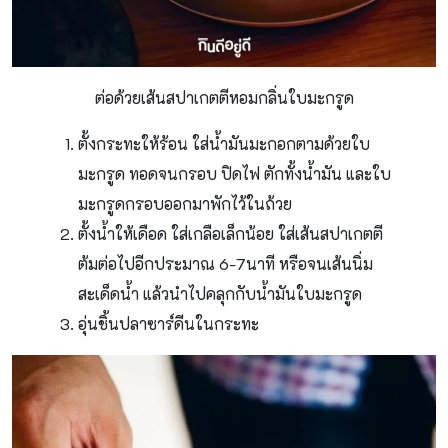
ต่อด้วยเส้นสปาเกตตีหอมกลิ่นใบมะกรูด
ตั้งกระทะให้ร้อน ใส่น้ำมันมะกอกตามด้วยใบ
มะกรูด ทอดจนกรอบ ปิดไฟ ตักทั้งน้ำมัน และใบ
มะกรูดกรอบออกมาพักไว้ในถ้วย
ตั้งน้ำให้เดือด ใส่เกลือเล็กน้อย ใส่เส้นสปาเกตตี
ต้มต่อไปอีกประมาณ 6-7นาที หรือจนเส้นนิ่ม
สะเด็ดน้ำ แล้วนําไปคลุกกับน้ำมันใบมะกรูด
อุ่นชิ้นปลาซาร์ดีนในกระทะ