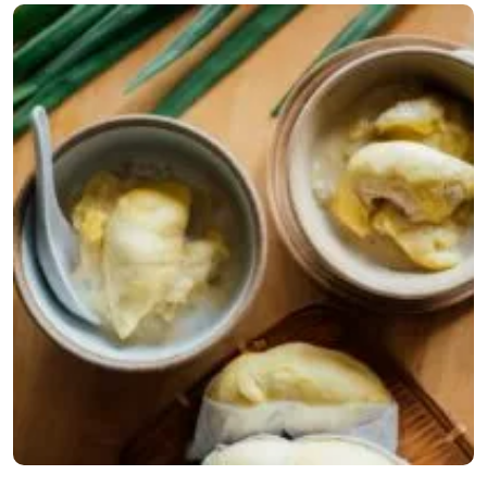
หั่นเป็นชิ้น ขนาดตามชอบ ผัดพริกแกงกับหัวกะทิ จนแตกมัน แล้ว
ค่อย ๆ ทะยอยเติมหางกะทิลงไป ใส่สับปะรดแกง ที่เลือกสับปะรด
แกง เพราะว่าเนื้อจะแข็งหน่อย และรสชาติอมเปรี้ยว แต่ติดหวาน
หน่อย ๆ ตามด้วย มะเขือเทศราชินี พุทราเชื่อม มะเขือพวง ปรุงรส
ด้วยเกลือ น้ำตาลมะพร้าว และน้ำปลา ชิมรสชาติได้ที่แล้ว เติมสีสัน
ด้วยพริก สีสวย ๆ สักหน่อย ตามด้วยเนื้อเป็ดที่แล่ไว้ จบด้วยใบ
โหระพาหอม ๆ เสร็จแล้วค่ะ เมนูจากเป็ดไหว้ของเรา น่ากินสุด […]