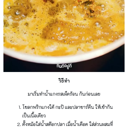
วิธีทำ
มาเริ่มทําน้ําแกงรสเผ็ดร้อน กันก่อนเลย
โขลกพริกแกงใต้ กะปิ และปลาซาร์ดีน ให้เข้ากัน
เป็นเนื้อเดียว
ตั้งหม้อใส่น้ําสต๊อกปลา เมื่อน้ําเดือด ใส่ส่วนผสมที่