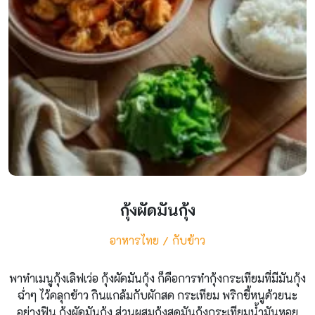
กุ้งผัดมันกุ้ง
อาหารไทย
กับข้าว
พาทำเมนูกุ้งเลิฟเว่อ กุ้งผัดมันกุ้ง ก็คือการทำกุ้งกระเทียมที่มีมันกุ้ง
ฉ่ำๆ ไว้คลุกข้าว กินแกล้มกับผักสด กระเทียม พริกขี้หนูด้วยนะ
อย่างฟิน กุ้งผัดมันกุ้ง ส่วนผสมกุ้งสดมันกุ้งกระเทียมน้ำมันหอย