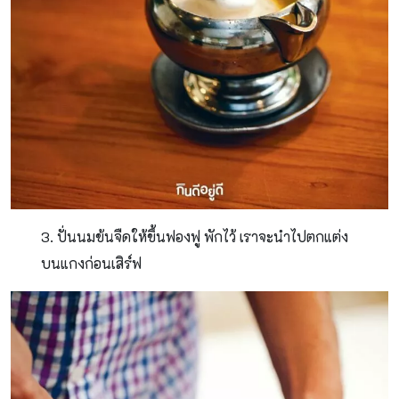
3. ปั่นนมข้นจืดให้ขึ้นฟองฟู พักไว้ เราจะนําไปตกแต่ง
บนแกงก่อนเสิร์ฟ