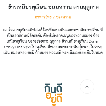
ข้าวเหนียวทุเรียน ขนมหวาน ตามฤดูกาล
อาหารไทย
ของหวาน
เอาใจสายทุเรียนเลิฟเว่อร์ ใครที่ชอบกลิ่นและรสชาติของทุเรียน ที่
เป็นเอกลักษณ์โดดเด่น ต้องไม่พลาดเมนูของหวานอย่าง ข้าว
เหนียวทุเรียน ของอร่อยตามฤดูกาล ข้าวเหนียวทุเรียน Durian
Sticky Rice จะว่าไป ทุเรียน มีหลากหลายสายพันธุ์มากๆ ไม่ว่าจะ
เป็น หมอนทอง ชะนี ก้านยาว พวงมณี ฯลฯ มีเยอะแยะเต็มไปหมด
ให้เราเลือกรับประทาน และในหลายๆ ครั้ง ปัญหาที่ซื้อมาแบบเป็น
ลูกแล้วกินไม่หมด กินไม่ทัน จนเนื้อนิ่มไป หรือหวงเก็บจนลืม เนื้อ
เริ่มเละ แต่ไม่ต้องห่วง ปัญหานี้จะหมดไป วันนี้กินดีอยู่ดี จะชวนทุก
คนมาแปลงร่าง ทุเรียน แสนอร่อยของเราเป็น ข้าวเหนียวทุเรียน
ขนมหวานถ้วยเด็ด โดยครั้งนี้ เราจะลงมือทำ น้ำกะทิทุเรียน มา
ราดบนข้าวเหนียวมูน เพื่อกินคู่กันแบบหนำใจ วัตถุดิบที่ใช้มีเพียง
ไม่กี่อย่าง สูตรนี้เราใช้น้ำตาล 2 ชนิด คือ น้ำตาลทรายและน้ำตาล
มะพร้าว เพื่อทำให้ขนมมีรสชาติหวานละมุน กลมกล่อม อร่อย
ลงตัว จะบอกว่าทำง่ายมากๆ เลย ถ้าพร้อมแล้ว มาดูส่วนผสมและ