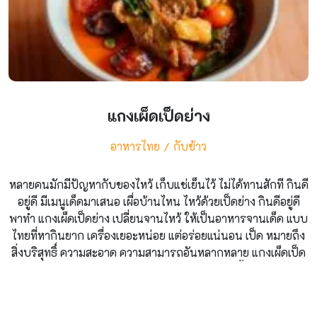
แกงเผ็ดเป็ดย่าง
อาหารไทย
กับข้าว
หลายคนมักมีปัญหากับของไหว้ เก็บแช่เย็นไว้ ไม่ได้ทานสักที กินดี
อยู่ดี มีเมนูเด็ดมาเสนอ เผื่อบ้านไหน ไหว้ด้วยเป็ดย่าง กินดีอยู่ดี
พาทำ แกงเผ็ดเป็ดย่าง เปลี่ยนจานไหว้ ให้เป็นอาหารจานเด็ด แบบ
ไทยที่หากินยาก เครื่องเยอะหน่อย แต่อร่อยแน่นอน เป็ด หมายถึง
สิ่งบริสุทธิ์ ความสะอาด ความสามารถอันหลากหลาย แกงเผ็ดเป็ด
ย่าง ส่วนผสมเป็ดย่างพริกแกงเผ็ดหัวกะทิหางกะทิน้ำตาลมะพร้าว
เกลือน้ำปลาสับปะรดแกงพุทราเชื่อมมะเขือเทศราชินีมะเขือพวง
พริกชี้ฟ้าโหระพา ขั้นตอนการทำ เริ่มจากการแล่เนื้อเป็ดค่ะ แล้ว