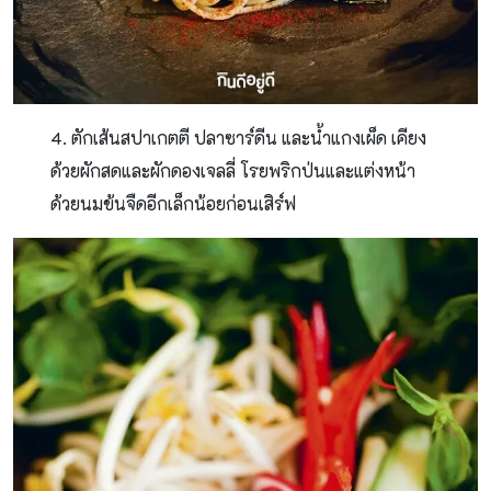
4. ตักเส้นสปาเกตตี ปลาซาร์ดีน และน้ำแกงเผ็ด เคียง
ด้วยผักสดและผักดองเจลลี่ โรยพริกป่นและแต่งหน้า
ด้วยนมข้นจืดอีกเล็กน้อยก่อนเสิร์ฟ