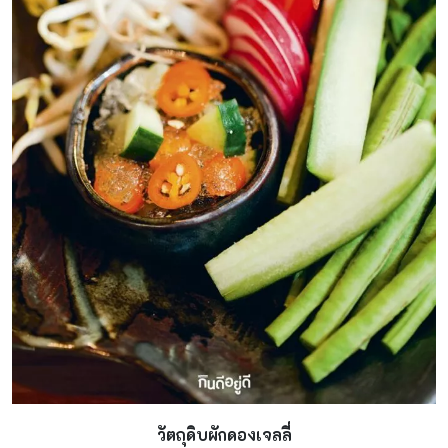
วัตถุดิบผักดองเจลลี่