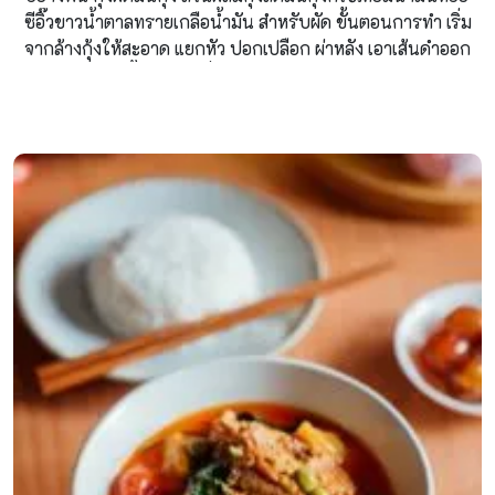
ซีอิ๊วขาวน้ำตาลทรายเกลือน้ำมัน สำหรับผัด ขั้นตอนการทำ เริ่ม
จากล้างกุ้งให้สะอาด แยกหัว ปอกเปลือก ผ่าหลัง เอาเส้นดำออก
ผัดกระเทียมกับน้ำมัน ส่งกลิ่นพอหอมๆ ใส่หัวกุ้ง มันกุ้งลงไปผัด ใส่
เกลือนิดหน่อย ใส่กุ้งลงไป ปรุงรสด้วย น้ำมันหอย ซีอิ๊วขาว น้ำตาล
ทราย ผัดให้เข้ากัน กินกับข้าวสวยร้อนๆ แกล้มกับผักนิดหน่อย
อร่อยบอกต่อ เปลือกกุ้ง ทิ้งอย่างไร ให้ถังขยะไม่เหม็นเน่า เข้าขั้น
หลงรักเลยกับเมนูกุ้ง กุ้ง ทำทานบ่อย ๆ แต่มีปัญหาตอนจัดการกับ
เปลือกกุ้ง นี่แหละค่ะ ผูกถุงสองชั้นสามชั้นก็เอากลิ่นเหม็นตุตุในถัง
ขยะไม่ลง บางรอบรถขยะมาเก็บพอดีก็รอดไป แต่ถ้ารอบไหนทิ้ง
ไม่พอดีกับจังหวะรถมารับถุงเปลือกกุ้งไปละก็ กลิ่นเหม็นเน่าได้เข้า
มาทักทายถังขยะหน้าบ้านแน่ ๆ วันนี้ กินดีอยู่ดี มีวิธีจัดการกับ
เปลือกกุ้ง ให้เรียบร้อย ไม่มีกลิ่นเหม็นมารบกวน มาฝากทุกคนกัน
ค่ะ เพื่อความสบายจมูกของผู้คนในบ้านเรา บ้านข้าง ๆ รวมถึงพี่
[…]