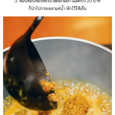
3. หมั่นช้อนฟองที่ผิวน้ําสต๊อกออก เมื่อครบ 20 นาที
ก็นําไปกรองเอาแต่น้ํา พักไว้ให้เย็น