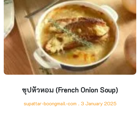
ซุปหัวหอม (French Onion Soup)
supattar-boongmail-com
3 January 2025